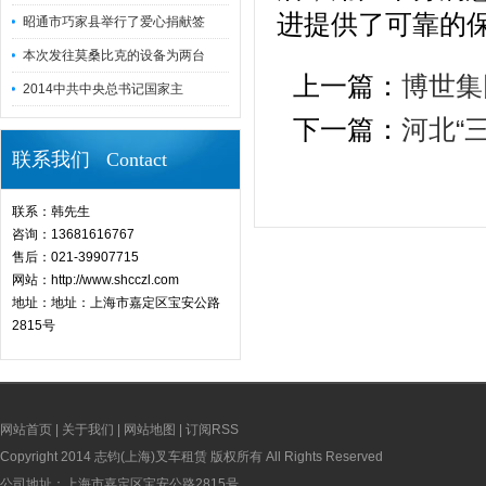
进提供了可靠的
昭通市巧家县举行了爱心捐献签
本次发往莫桑比克的设备为两台
上一篇：
博世集
2014中共中央总书记国家主
下一篇：
河北“
联系我们 Contact
联系：韩先生
咨询：13681616767
售后：021-39907715
网站：http://www.shcczl.com
地址：地址：上海市嘉定区宝安公路
2815号
网站首页
|
关于我们
|
网站地图
|
订阅RSS
Copyright 2014 志钧(上海)叉车租赁 版权所有 All Rights Reserved
公司地址：上海市嘉定区宝安公路2815号