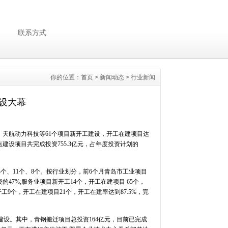
联系方式
你的位置：
首页
>
新闻动态
>
行业新闻
建设大幕
，天航动力科技等61个项目新开工建设，开工在建项目达
点建设项目共完成投资755.3亿元，占年度投资计划的
、11个、8个。按行业划分，前6个月青岛市工业项目
的47%;服务业项目新开工14个，开工在建项目 65个，
开工9个，开工在建项目21个，开工在建率达到87.5%，完
建设。其中，青钢搬迁项目总投资164亿元，目前已完成