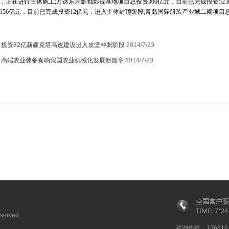
元，正在进行主体施工;万达东方影都影视基地项目总投资300亿元，目前已完成投资52
156亿元，目前已完成投资12亿元，进入主体封顶阶段;青岛国际服装产业城二期项目
：
投资82亿新疆克塔高速建设进入攻坚冲刺阶段
2014/7/23
：
高端农业装备奏响我国农业机械化发展新篇章
2014/7/23
served
咨询热线：1368161