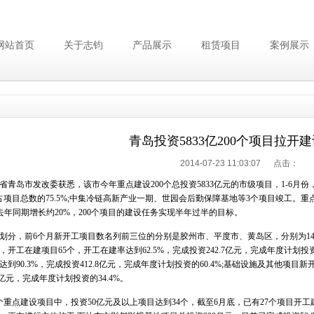
网站首页
关于志钧
产品展示
租赁项目
案例展示
青岛投资5833亿200个项目拉开
2014-07-23 11:03:07 点击：
岛市发改委获悉，该市今年重点建设200个总投资5833亿元的市级项目，1-6月份
，占项目总数的75.5%;中集冷链高新产业一期、世园会后勤保障基地等3个项目竣工。重
，较去年同期增长约20%，200个项目的建设任务实现半年过半的目标。
，前6个月新开工项目数名列前三位的分别是胶州市、平度市、黄岛区，分别为14个
个，开工在建项目65个，开工在建率达到62.5%，完成投资242.7亿元，完成年度计划投资
到90.3%，完成投资412.8亿元，完成年度计划投资的60.4%;基础设施及其他项目新
7亿元，完成年度计划投资的34.4%。
重点建设项目中，投资50亿元及以上项目达到34个，截至6月底，已有27个项目开工