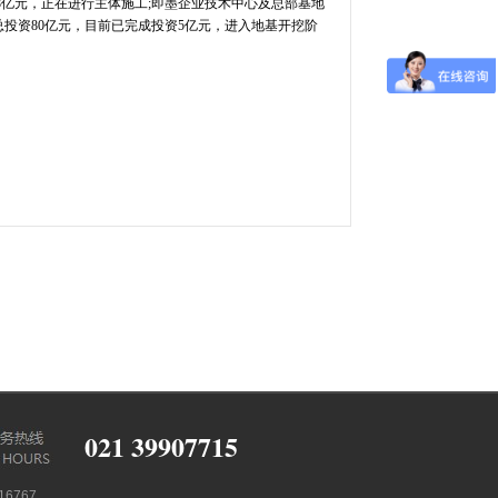
.8亿元，正在进行主体施工;即墨企业技术中心及总部基地
总投资80亿元，目前已完成投资5亿元，进入地基开挖阶
021 39907715
6767