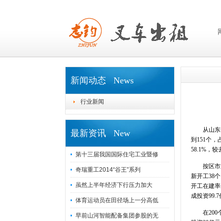
新闻动态 News
行业新闻
从山东省青
最新资讯 New
到151个
58.1%
第十三届我国国际住宅工业暨修
按区市划分
奇瑞重工2014“谷王”系列
新开工38
虽然上半年经济下行压力加大
开工在建率达
成投资99.
体育运动员在田径场上一分高低
在200个
早前山河智能配备集团参股的无