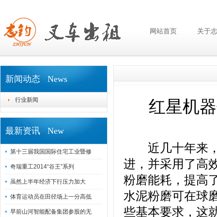
网站首页
关于
新闻动态 News
行业新闻
红星机器
最新资讯 New
近几十年来，水
第十三届我国国际住宅工业暨修
进，并采用了高
奇瑞重工2014“谷王”系列
粉磨能耗，提高
虽然上半年经济下行压力加大
水泥粉磨可在球
体育运动员在田径场上一分高低
些基本要求，这就
早前山河智能配备集团参股的无