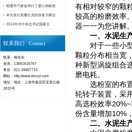
有相对较窄的颗
昭通市巧家县举行了爱心捐献签
较高的粉磨效率
本次发往莫桑比克的设备为两台
器一一为您讲解
2014中共中央总书记国家主
一、水泥生产
联系我们 Contact
对于一些小型球
颗粒分布相当宽，
联系：韩先生
种新型涡旋组合
咨询：13681616767
售后：021-39907715
磨电耗。
网站：http://www.shcczl.com
地址：地址：上海市嘉定区宝安公路
选粉室的布置更
2815号
轮转子装置，采
高选粉效率20%~
份含量增加10%
二、水泥生