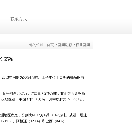
联系方式
你的位置：
首页
>
新闻动态
>
行业新闻
65%
013年同期为56.94万吨。上半年拉丁美洲的成品钢消
中，扁平材占比67%，进口量为270万吨，其他类合金钢板
，该地区进口中国长材100万吨，其中线材为59.72万吨，
次之，分别为61.47万吨和50.62万吨。从进口增速
21%）、阿根廷（120%）和巴西（84%）。