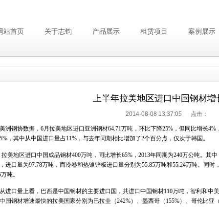
网站首页
关于志钧
产品展示
租赁项目
案例展示
上半年拉美地区进口中国钢材增长
2014-08-08 13:37:05 点击：
钢协数据，6月拉美地区进口亚洲钢材64.71万吨，环比下降25%，但同比增长4%，2
5%，其中从中国进口量占11%，与去年同期相比增加了2个百分点，仅次于韩国。
拉美地区进口中国成品钢材400万吨，同比增长65%，2013年同期为240万公吨。其
进口量为97.78万吨，而冷卷和热镀锌板进口量分别为55.85万吨和55.24万吨。同时
45万吨。
口量上看，巴西是中国钢材的主要进口国，共进口中国钢材110万吨，智利和中美洲地区
中国钢材增速最快的拉美国家分别为巴拉圭（242%）、墨西哥（155%）、哥伦比亚（1