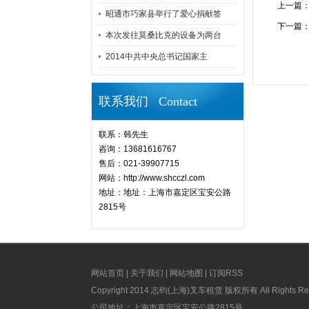
上一篇
昭通市巧家县举行了爱心捐献签
下一篇
本次发往莫桑比克的设备为两台
2014中共中央总书记国家主
联系我们 Contact
联系：韩先生
咨询：13681616767
售后：021-39907715
网站：http://www.shcczl.com
地址：地址：上海市嘉定区宝安公路
2815号
网站首页
|
关于我们
|
网站地图
|
订阅RSS
Copyright 2014 志钧(上海)叉车租赁 版权所有 All Rights Re
公司地址：上海市嘉定区宝安公路2815号