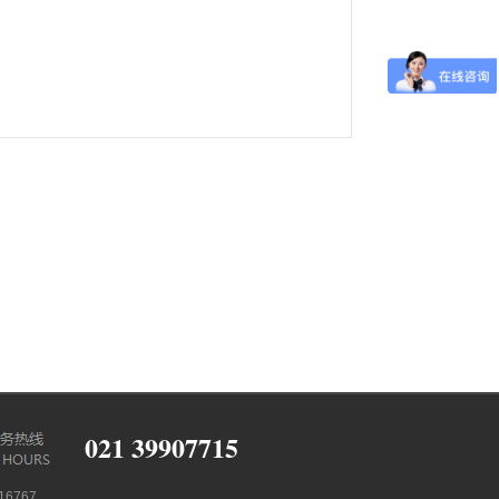
021 39907715
6767