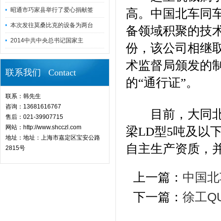
昭通市巧家县举行了爱心捐献签
高。中国北车同
本次发往莫桑比克的设备为两台
备领域积聚的技
2014中共中央总书记国家主
份，该公司相继
术监督局颁发的
联系我们 Contact
的“通行证”。
联系：韩先生
咨询：13681616767
目前，大同北车
售后：021-39907715
网站：http://www.shcczl.com
梁LD型5吨及以
地址：地址：上海市嘉定区宝安公路
自主生产资质，并
2815号
上一篇：
中国北
下一篇：
徐工Q