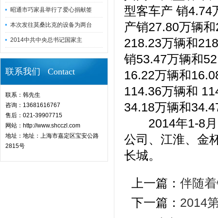
型客车产 销4.74
昭通市巧家县举行了爱心捐献签
产销27.80万辆和
本次发往莫桑比克的设备为两台
218.23万辆和2
2014中共中央总书记国家主
销53.47万辆和5
联系我们 Contact
16.22万辆和16
114.36万辆和 
联系：韩先生
34.18万辆和34
咨询：13681616767
售后：021-39907715
2014年1-8
网站：http://www.shcczl.com
地址：地址：上海市嘉定区宝安公路
公司、江淮、金
2815号
长城。
上一篇：
伴随着
下一篇：
201