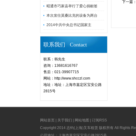
下一篇
昭通市巧家县举行了爱心捐献签
本次发往莫桑比克的设备为两台
2014中共中央总书记国家主
联系我们 Contact
联系：韩先生
咨询：13681616767
售后：021-39907715
网站：http://www.shcczl.com
地址：地址：上海市嘉定区宝安公路
2815号
网站首页
|
关于我们
|
网站地图
|
订阅RSS
Copyright 2014 志钧(上海)叉车租赁 版权所有 All Rights Re
公司地址：上海市嘉定区宝安公路2815号