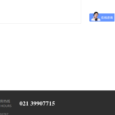
021 39907715
6767