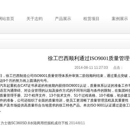
网站首页
关于志钧
产品展示
租赁项目
案例展示
徐工巴西顺利通过ISO9001质量管
2014-08-11 11:27:03 点击：
，徐工巴西制造公司ISO9001质量管理体系外审第二阶段顺利结束，通过重点突破，
达9个月的努力画上圆满的句号。
起重机在CAT证书承诺的有效期内获得ISO9001认证，质量体系认证的准备工
语言沟通障碍、对企业管理的认知及操作方式的不同等问题与条件的限制，在集团科
质量管理手册、22个程序文件、13个技术文件、51个过程表格、10个模板，初步
的准备，公司还组织了全面的质量培训，使员工更清晰了质量管理流程及其重要性，
客户及市场提供高质量符合当地需求的徐工特色产品。本次ISO 9001认证通过是
。
：
力士德SC360SD.8水陆两用挖掘机成功下线
2014/8/11