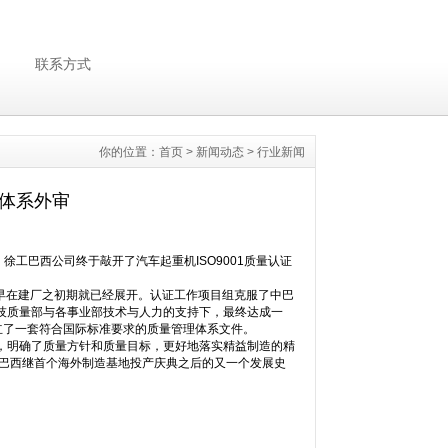
联系方式
你的位置：
首页
>
新闻动态
>
行业新闻
理体系外审
徐工巴西公司终于敲开了汽车起重机ISO9001质量认证
作早在建厂之初期就已经展开。认证工作项目组克服了中巴
技质量部与各事业部技术与人力的支持下，最终达成一
建立了一套符合国际标准要求的质量管理体系文件。
明确了质量方针和质量目标，更好地落实精益制造的精
徐工巴西继首个海外制造基地投产庆典之后的又一个发展史