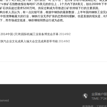
稳，但下旬开始已在下跌，估计跌势一时“止不住”。进口矿价在市场预期恶化、成交
62％铁矿石指数收报在每吨87.25美元的价位上，1个月内下跌8美元，创出2009
矿石供应超过需求5200万吨。供应过剩成为导致进口矿价持续下行的主要原因。
析人员认为，有一点比较可喜，根据中钢协的最新数据，上半年国内钢铁工业完成
业中投资降幅最大的行业，钢铁行业无序扩张的态势得到缓解。但是直接的现实是，8
下，而市场成交低迷，钢价继续弱势运行成为必然。
：
2014中国 (天津)国际机械工业装备博览会开幕
2014/9/2
：
陕汽企业文化成果入编大会交流成果荟萃书籍
2014/9/2
served
咨询热线：1368161