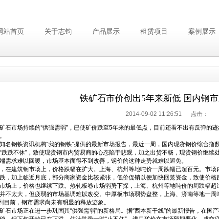
网站首页
关于志钧
产品展示
租赁项目
案例展示
铁矿石市价创出5年来新低 国内钢
2014-09-02 11:26:51 点击：
市场持续的“供强需弱”，已使矿价跌至5年来的最低点，目前还看不出有反弹的迹象
。
钢铁资讯机构“我的钢铁”提供的最新市场报告，最近一周，国内现货钢价综合指数继续弱
“跌跌不休”，致使现货钢市内贸易商的心态陷于悲观，加之出货不畅，现货钢价继续
端需求难以回暖，市场基本面得不到改善，钢价的这种走势就难以避免。
在建筑钢市场上，价格跌幅在扩大。上海、杭州等地吨价一周跌幅已超百元。市场内
跌，加上临近月底，部分商家资金比较紧张，低价促销以便加快回笼资金，致使价格
场上，价格也继续下跌。热轧板卷市场弱势下探，上海、杭州等地吨价的周跌幅超过
并不太大，但疲弱的市场基调难以改变。中厚板市场弱势盘整，上海、济南等地一周吨价
直到目前，钢市需求尚未有明显的释放迹象。
市场正在进一步巩固其“供强需弱”的新格局。据“西本新干线”的最新报告，在国产