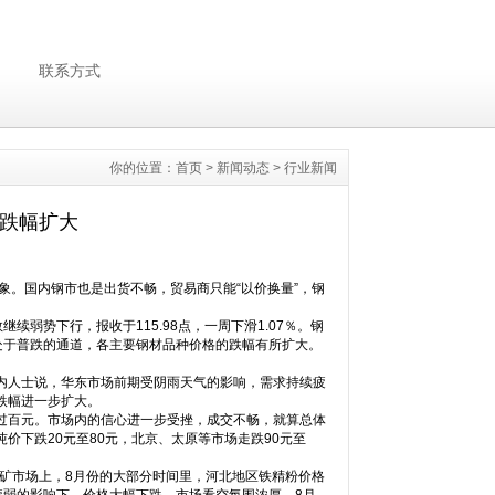
联系方式
你的位置：
首页
>
新闻动态
>
行业新闻
市跌幅扩大
。国内钢市也是出货不畅，贸易商只能“以价换量”，钢
势下行，报收于115.98点，一周下滑1.07％。钢
处于普跌的通道，各主要钢材品种价格的跌幅有所扩大。
人士说，华东市场前期受阴雨天气的影响，需求持续疲
跌幅进一步扩大。
百元。市场内的信心进一步受挫，成交不畅，就算总体
下跌20元至80元，北京、太原等市场走跌90元至
矿市场上，8月份的大部分时间里，河北地区铁精粉价格