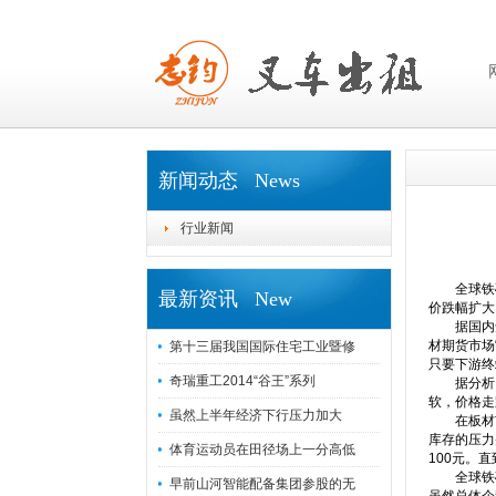
新闻动态 News
行业新闻
全球铁矿石
最新资讯 New
价跌幅扩大
据国内知名
材期货市场
第十三届我国国际住宅工业暨修
只要下游终
奇瑞重工2014“谷王”系列
据分析，
软，价格走
虽然上半年经济下行压力加大
在板材市
库存的压力
体育运动员在田径场上一分高低
100元。
全球铁矿石
早前山河智能配备集团参股的无