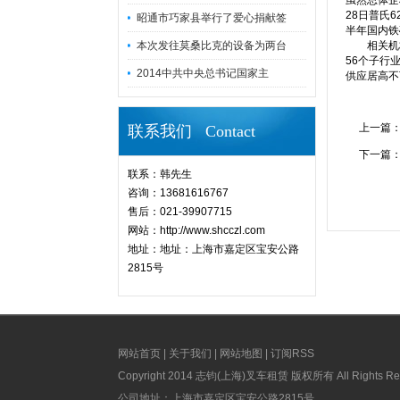
虽然总体企
28日普氏
昭通市巧家县举行了爱心捐献签
半年国内铁
本次发往莫桑比克的设备为两台
相关机构分
56个子行
2014中共中央总书记国家主
供应居高不
上一篇
联系我们 Contact
下一篇
联系：韩先生
咨询：13681616767
售后：021-39907715
网站：http://www.shcczl.com
地址：地址：上海市嘉定区宝安公路
2815号
网站首页
|
关于我们
|
网站地图
|
订阅RSS
Copyright 2014 志钧(上海)叉车租赁 版权所有 All Rights Re
公司地址：上海市嘉定区宝安公路2815号