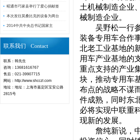
土机械制造企业
昭通市巧家县举行了爱心捐献签
械制造企业。
本次发往莫桑比克的设备为两台
吴野松一行参观
2014中共中央总书记国家主
装备专用车合作
联系我们 Contact
北老工业基地的
用车产业基地的
联系：韩先生
重点支持的产业
咨询：13681616767
售后：021-39907715
块，推动专用车
网站：http://www.shcczl.com
地址：地址：上海市嘉定区宝安公路
布点的战略不谋
2815号
件成熟，同时东
必将实现中联重
现新的发展。
詹纯新说，中央