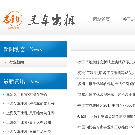
网站首页
关于
新闻动态 News
行业新闻
·
徐工平地机延安新城上演精彩“双龙
·
河北“三秋军演” 谷王玉米机再成先
最新资讯 New
·
多省市推千亿城轨规划 全方位引资
嘉定叉车租赁-堆高车特点
·
红星机器优化水泥粉磨工艺提高企
上海叉车出租-堆高车的常见分
·
中国重汽集团列2014中国企业500强
上海叉车出租-叉车维修与保养
·
Cat®（卡特）钢铁英雄争霸赛回放
上海叉车出租-叉车选型须知
·
中国钢协会专家参观柳工欧维姆FA
上海叉车出租-叉车产品分类