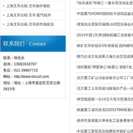
·
“快乐成长”华南三一夏令营活动走
上海叉车出租-叉车操作规程
·
中国重汽HOWO国四轻卡深圳品鉴
上海叉车出租-叉车 配气机件
上海叉车出租-叉车的市场状况
·
谭旭光出席第20届鲁台经贸洽谈会
·
2014中国 (天津)国际机械工业装
联系我们 Contact
·
铁矿石市价创出5年来新低 国内钢
·
陕汽企业文化成果入编大会交流成
联系：韩先生
咨询：13681616767
·
润邦重机“博爱萦心”献爱心 资助7
售后：021-39907715
网站：http://www.shcczl.com
·
北方重工矿山冶金设备分公司工厂
地址：地址：上海市嘉定区宝安公路
·
北方重工土耳其镁冶炼项目产品一
2815号
·
神宝能源第一台14立斗容大型液压
·
铁建重工成功攻克DZ053TBM前
·
泉州市泉港最大单体化工设备整体
·
中信重工新型高压辊磨技术获矿山